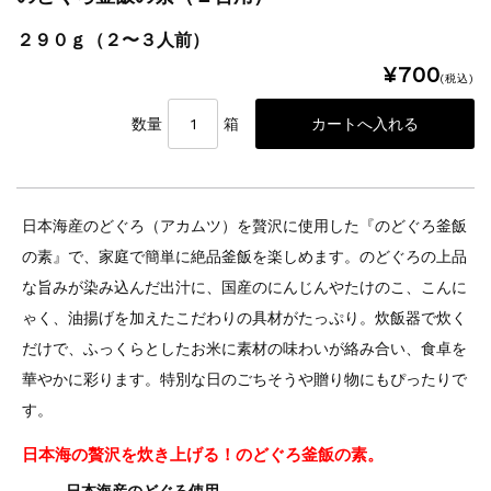
２９０ｇ（２〜３人前）
¥700
(税込)
数量
箱
日本海産のどぐろ（アカムツ）を贅沢に使用した『のどぐろ釜飯
の素』で、家庭で簡単に絶品釜飯を楽しめます。のどぐろの上品
な旨みが染み込んだ出汁に、国産のにんじんやたけのこ、こんに
ゃく、油揚げを加えたこだわりの具材がたっぷり。炊飯器で炊く
だけで、ふっくらとしたお米に素材の味わいが絡み合い、食卓を
華やかに彩ります。特別な日のごちそうや贈り物にもぴったりで
す。
日本海の贅沢を炊き上げる！のどぐろ釜飯の素。
日本海産のどぐろ使用