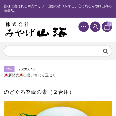
皆様に喜ばれる商品づくり、山陰の香りがする、心に残るみやげ山海の
特産品。
0
特集
2025.6.16
カード情報が適切ではありません。「カード...
特集
2026.7.17
新発売
しまねっこドキワクプリントクッ...
特集
2026.6.16
新発売
出雲いちじく玉ゼリー...
特集
2025.6.16
カード情報が適切ではありません。「カード...
のどぐろ釜飯の素（２合用）
特集
2026.7.17
新発売
しまねっこドキワクプリントクッ...
特集
2026.6.16
新発売
出雲いちじく玉ゼリー...