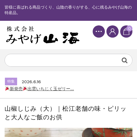
皆様に喜ばれる商品づくり、山陰の香りがする、心に残るみやげ山海の
特産品。
0
特集
2025.6.16
カード情報が適切ではありません。「カード...
特集
2026.7.17
新発売
しまねっこドキワクプリントクッ...
特集
2026.6.16
新発売
出雲いちじく玉ゼリー...
特集
2025.6.16
カード情報が適切ではありません。「カード...
山椒しじみ（大）｜松江老舗の味・ピリッ
特集
2026.7.17
と大人なご飯のお供
新発売
しまねっこドキワクプリントクッ...
特集
2026.6.16
新発売
出雲いちじく玉ゼリー...