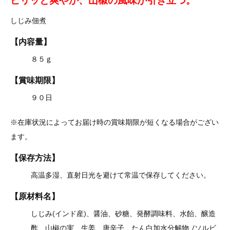
ピリッと爽やか、山椒の風味が引き立つ。
しじみ佃煮
【内容量】
８５ｇ
【賞味期限】
９０日
※在庫状況によってお届け時の賞味期限が短くなる場合がござい
ます。
【保存方法】
高温多湿、直射日光を避けて常温で保存してください。
【原材料名】
しじみ(インド産)、醤油、砂糖、発酵調味料、水飴、醸造
酢、山椒の実、生姜、唐辛子、たん白加水分解物 /ソルビ