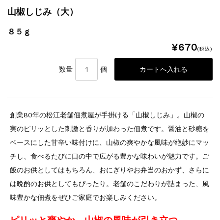
山椒しじみ（大）
８５ｇ
¥670
(税込)
数量
個
創業80年の松江老舗佃煮屋が手掛ける「山椒しじみ」。山椒の
実のピリッとした刺激と香りが加わった佃煮です。醤油と砂糖を
ベースにした甘辛い味付けに、山椒の爽やかな風味が絶妙にマッ
チし、食べるたびに口の中で広がる豊かな味わいが魅力です。ご
飯のお供としてはもちろん、おにぎりやお弁当のおかず、さらに
は晩酌のお供としてもぴったり。老舗のこだわりが詰まった、風
味豊かな佃煮をぜひご家庭でお楽しみください。