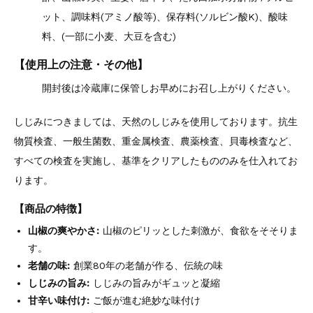
ット、調味料(アミノ酸等)、保存料(ソルビン酸K)、酸味
料、(一部に小麦、大豆を含む)
【使用上の注意・その他】
開封後は冷蔵庫に保管しお早めにお召し上がりください。
しじみにつきましては、天然のしじみを使用しております。抗生
物質検査、一般生菌数、重金属検査、農薬検査、貝毒検査など、
すべての検査を実施し、基準をクリアしたもののみを仕入れてお
ります。
【商品の特徴】
山椒の爽やかさ:
山椒のピリッとした刺激が、食欲をそそりま
す。
老舗の味:
創業80年の老舗が作る、伝統の味
しじみの旨み:
しじみの旨みがギュッと凝縮
甘辛い味付け:
ご飯が進む絶妙な味付け