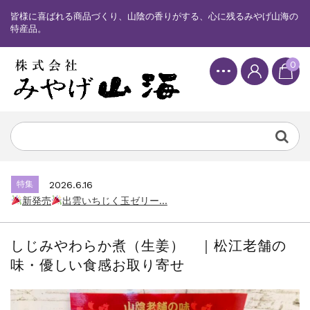
皆様に喜ばれる商品づくり、山陰の香りがする、心に残るみやげ山海の
特産品。
0
特集
2025.6.16
カード情報が適切ではありません。「カード...
特集
2026.7.17
新発売
しまねっこドキワクプリントクッ...
特集
2026.6.16
新発売
出雲いちじく玉ゼリー...
特集
2025.6.16
カード情報が適切ではありません。「カード...
しじみやわらか煮（生姜） ｜松江老舗の
特集
2026.7.17
味・優しい食感お取り寄せ
新発売
しまねっこドキワクプリントクッ...
特集
2026.6.16
新発売
出雲いちじく玉ゼリー...