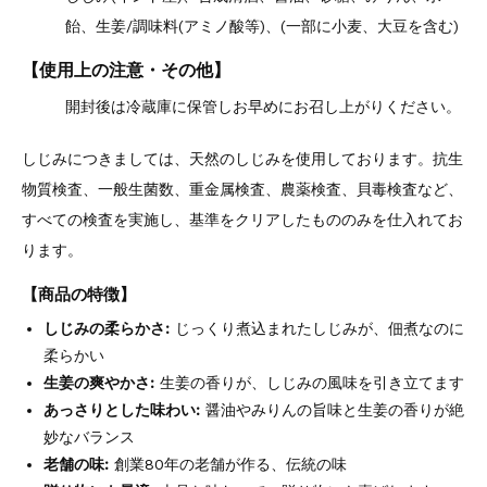
飴、生姜/調味料(アミノ酸等)、(一部に小麦、大豆を含む)
【使用上の注意・その他】
開封後は冷蔵庫に保管しお早めにお召し上がりください。
しじみにつきましては、天然のしじみを使用しております。抗生
物質検査、一般生菌数、重金属検査、農薬検査、貝毒検査など、
すべての検査を実施し、基準をクリアしたもののみを仕入れてお
ります。
【商品の特徴】
しじみの柔らかさ:
じっくり煮込まれたしじみが、佃煮なのに
柔らかい
生姜の爽やかさ:
生姜の香りが、しじみの風味を引き立てます
あっさりとした味わい:
醤油やみりんの旨味と生姜の香りが絶
妙なバランス
老舗の味:
創業80年の老舗が作る、伝統の味