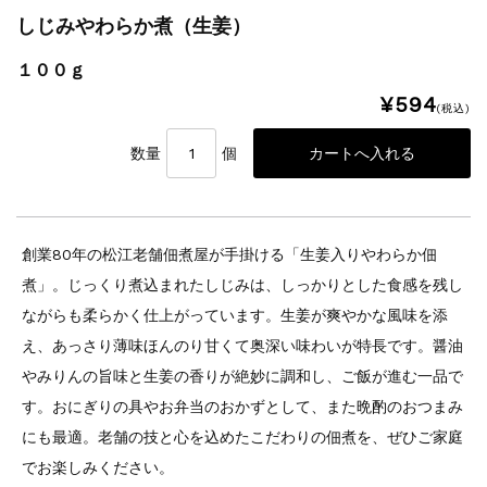
しじみやわらか煮（生姜）
１００ｇ
¥594
(税込)
数量
個
創業80年の松江老舗佃煮屋が手掛ける「生姜入りやわらか佃
煮」。じっくり煮込まれたしじみは、しっかりとした食感を残し
ながらも柔らかく仕上がっています。生姜が爽やかな風味を添
え、あっさり薄味ほんのり甘くて奥深い味わいが特長です。醤油
やみりんの旨味と生姜の香りが絶妙に調和し、ご飯が進む一品で
す。おにぎりの具やお弁当のおかずとして、また晩酌のおつまみ
にも最適。老舗の技と心を込めたこだわりの佃煮を、ぜひご家庭
でお楽しみください。