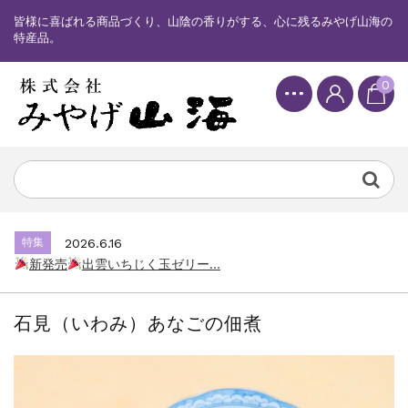
皆様に喜ばれる商品づくり、山陰の香りがする、心に残るみやげ山海の
特産品。
0
特集
2025.6.16
カード情報が適切ではありません。「カード...
特集
2026.7.17
新発売
しまねっこドキワクプリントクッ...
特集
2026.6.16
新発売
出雲いちじく玉ゼリー...
特集
2025.6.16
カード情報が適切ではありません。「カード...
石見（いわみ）あなごの佃煮
特集
2026.7.17
新発売
しまねっこドキワクプリントクッ...
特集
2026.6.16
新発売
出雲いちじく玉ゼリー...