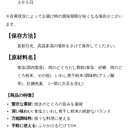
３６５日
※在庫状況によってお届け時の賞味期限が短くなる場合がござい
ます。
【保存方法】
直射日光、高温多湿の場所をさけて保存してください。
【原材料名】
食塩(国内製造)、焼のどぐろだし顆粒(食塩、砂糖、焼のど
ぐろ粉末、その他)、いわし煮干粉末/調味料(アミノ酸
等)、紅麹色素、 (一部に大豆を含む)
【商品の特徴】
贅沢な素材:
焼きのどぐろの旨みを凝縮
深い味わい:
食塩といわし煮干し粉末の絶妙なバランス
万能調味料:
様々な料理に使える
手軽に使える:
ふりかけるだけでOK