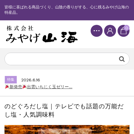
皆様に喜ばれる商品づくり、山陰の香りがする、心に残るみやげ山海の
特産品。
0
特集
2025.6.16
カード情報が適切ではありません。「カード...
特集
2026.7.17
新発売
しまねっこドキワクプリントクッ...
特集
2026.6.16
新発売
出雲いちじく玉ゼリー...
特集
2025.6.16
カード情報が適切ではありません。「カード...
のどぐろだし塩｜テレビでも話題の万能だ
特集
2026.7.17
し塩・人気調味料
新発売
しまねっこドキワクプリントクッ...
特集
2026.6.16
新発売
出雲いちじく玉ゼリー...