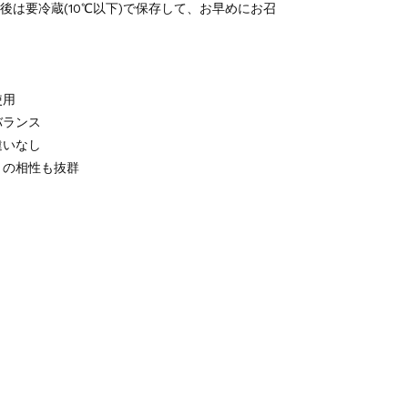
後は要冷蔵(10℃以下)で保存して、お早めにお召
使用
バランス
違いなし
との相性も抜群