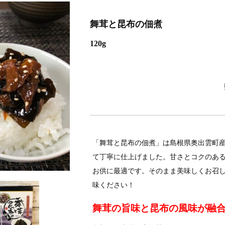
舞茸と昆布の佃煮
120g
「舞茸と昆布の佃煮」は島根県奥出雲町
て丁寧に仕上げました。甘さとコクのあ
お供に最適です。そのまま美味しくお召
味ください！
舞茸の旨味と昆布の風味が融