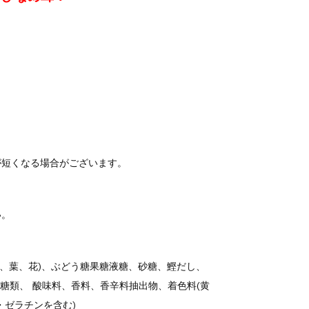
が短くなる場合がございます。
い。
(茎、葉、花)、ぶどう糖果糖液糖、砂糖、鰹だし、
粘多糖類、 酸味料、香料、香辛料抽出物、着色料(黄
豆・ゼラチンを含む)