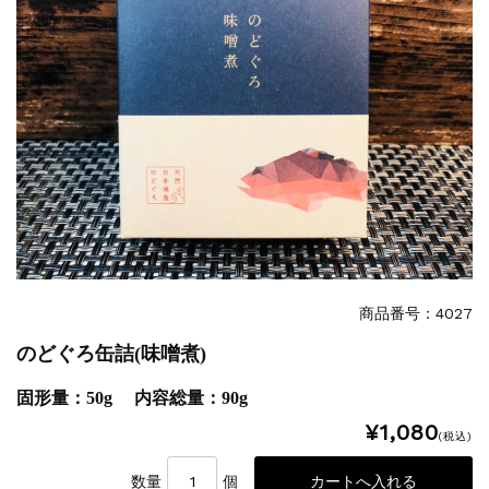
特集
2025.6.16
カード情報が適切ではありません。「カード...
商品番号：4027
のどぐろ缶詰(味噌煮)
固形量：50g 内容総量：90g
¥1,080
(税込)
数量
個