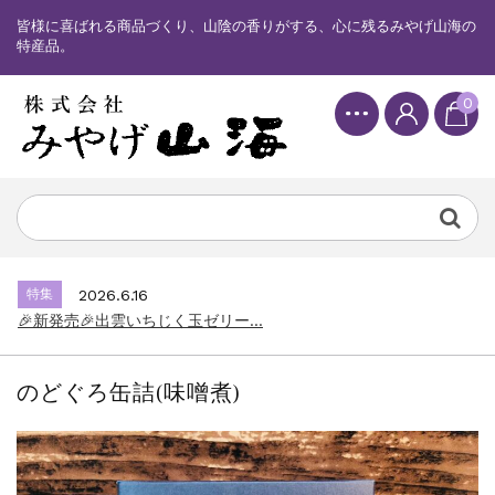
皆様に喜ばれる商品づくり、山陰の香りがする、心に残るみやげ山海の
特産品。
0
特集
2025.6.16
カード情報が適切ではありません。「カード...
特集
2026.7.17
🎉新発売🎉しまねっこドキワクプリントクッ...
特集
2026.6.16
🎉新発売🎉出雲いちじく玉ゼリー...
特集
2025.6.16
カード情報が適切ではありません。「カード...
のどぐろ缶詰(味噌煮)
特集
2026.7.17
🎉新発売🎉しまねっこドキワクプリントクッ...
特集
2026.6.16
🎉新発売🎉出雲いちじく玉ゼリー...