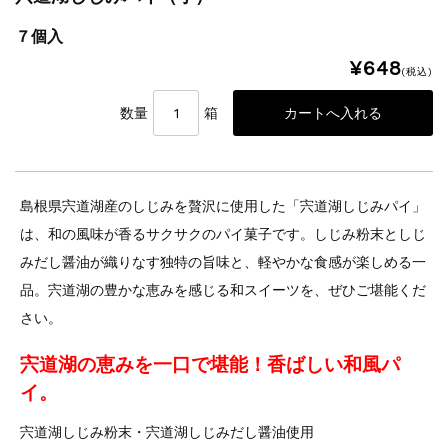
７個入
¥648
(税込)
数量
箱
島根県宍道湖産のしじみを贅沢に使用した「宍道湖しじみパイ」
は、和の風味が香るサクサクのパイ菓子です。しじみ粉末としじ
みだし醤油が織りなす独特の旨味と、軽やかな食感が楽しめる一
品。宍道湖の豊かな恵みを感じる和スイーツを、ぜひご堪能くだ
さい。
宍道湖の恵みを一口で堪能！香ばしい和風パ
イ。
宍道湖しじみ粉末・宍道湖しじみだし醤油使用