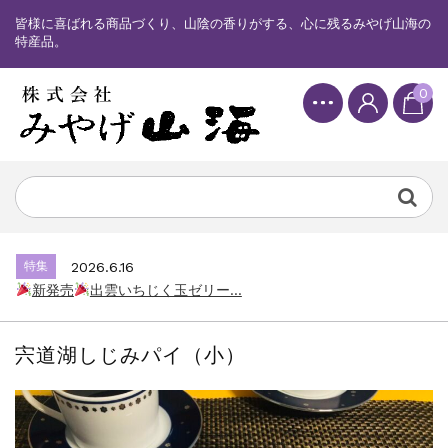
皆様に喜ばれる商品づくり、山陰の香りがする、心に残るみやげ山海の
特産品。
0
特集
2025.6.16
カード情報が適切ではありません。「カード...
特集
2026.7.17
新発売
しまねっこドキワクプリントクッ...
特集
2026.6.16
新発売
出雲いちじく玉ゼリー...
特集
2025.6.16
カード情報が適切ではありません。「カード...
宍道湖しじみパイ（小）
特集
2026.7.17
新発売
しまねっこドキワクプリントクッ...
特集
2026.6.16
新発売
出雲いちじく玉ゼリー...