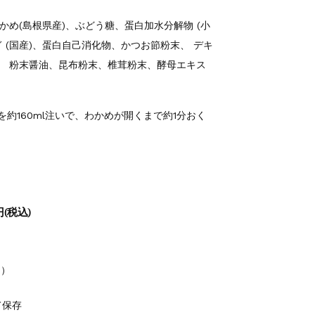
わかめ(島根県産)、ぶどう糖、蛋白加水分解物 (小
ぎ (国産)、蛋白自己消化物、かつお節粉末、 デキ
糖、 粉末醤油、昆布粉末、椎茸粉末、酵母エキス
約160ml注いで、わかめが開くまで約1分おく
(税込)
2）
て保存