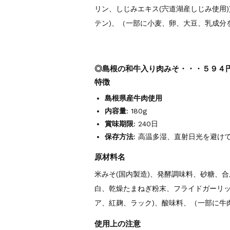
リン、しじみエキス(宍道湖産しじみ使用))
テン)、（一部に小麦、卵、大豆、乳成分
◎島根の和牛入り肉みそ・・・５９４円
特徴
島根県産牛肉使用
内容量
: 180g
賞味期限
: 240日
保存方法
: 高温多湿、直射日光を避け
原材料名
米みそ(国内製造)、発酵調味料、砂糖、合
白、乾燥たまねぎ粉末、フライドガーリック
ア、紅麹、ラック)、酸味料、（一部に牛
使用上の注意