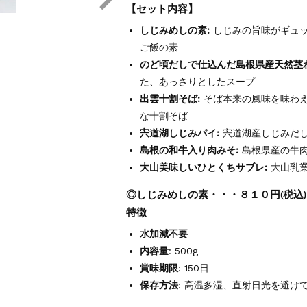
【セット内容】
しじみめしの素:
しじみの旨味がギュッ
ご飯の素
のど頃だしで仕込んだ島根県産天然茎
た、あっさりとしたスープ
出雲十割そば:
そば本来の風味を味わえ
な十割そば
宍道湖しじみパイ:
宍道湖産しじみだし
島根の和牛入り肉みそ:
島根県産の牛肉
大山美味しいひとくちサブレ:
大山乳業
◎しじみめしの素・・・８１０円(税込)
特徴
水加減不要
内容量
: 500g
賞味期限
: 150日
保存方法
: 高温多湿、直射日光を避け