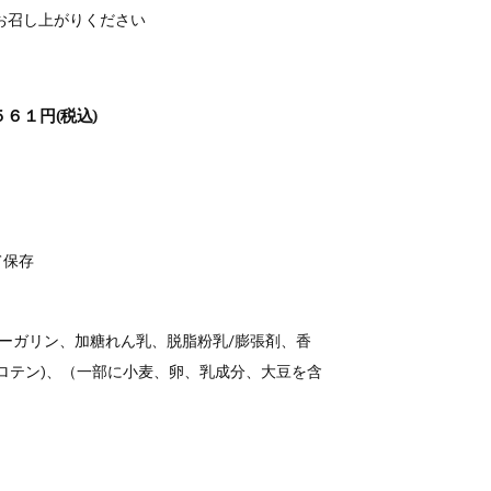
お召し上がりください
６１円(税込)
て保存
マーガリン、加糖れん乳、脱脂粉乳/膨張剤、香
(カロテン)、（一部に小麦、卵、乳成分、大豆を含