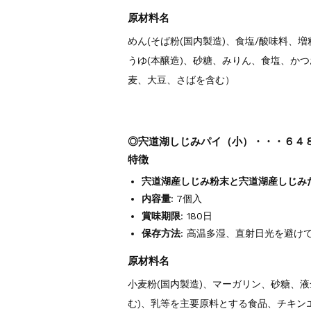
原材料名
めん(そば粉(国内製造)、食塩/酸味料、増
うゆ(本醸造)、砂糖、みりん、食塩、か
麦、大豆、さばを含む）
◎宍道湖しじみパイ（小）・・・６４８
特徴
宍道湖産しじみ粉末と宍道湖産しじみ
内容量
: 7個入
賞味期限
: 180日
保存方法
: 高温多湿、直射日光を避け
原材料名
小麦粉(国内製造)、マーガリン、砂糖、液
む)、乳等を主要原料とする食品、チキン