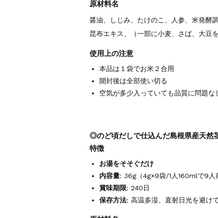
原材料名
醤油、しじみ、たけのこ、人参、米発酵
昆布エキス、（一部に小麦、さば、大豆
使用上の注意
本品は１袋でお米２合用
開封後は全部使い切る
空気が多少入っていても品質に問題な
◎のど頃だしで仕込んだ島根県産天然茎
特徴
お湯をそそぐだけ
内容量
: 36g（4g×9袋/1人160mlで9
賞味期限
: 240日
保存方法
: 高温多湿、直射日光を避け