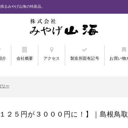
に残るみやげ山海の特産品。
紹介
会社概要
アクセス
製造所固有記号
お買い物
ません。「カード番号再入力」と表示されるお客様。
キワクプリントクッキー
ゼリー
ません。「カード番号再入力」と表示されるお客様。
キワクプリントクッキー
１２５円が３０００円に！】｜島根鳥
ゼリー
ません。「カード番号再入力」と表示されるお客様。