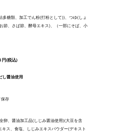
粘多糖類、加工でん粉(打粉として))、つゆ(しょ
つお節、さば節、酵母エキス)、（一部にそば、小
円(税込)
だし醤油使用
て保存
全卵、醤油加工品(しじみ醤油使用)(大豆を含
エキス、食塩、しじみエキスパウダー(デキスト