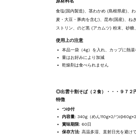
原材料名
食塩(国内製造)、茎わかめ (島根県産)、
麦・大豆・豚肉を含む)、昆布(国産)、ね
ストリン、のど黒 (アカムツ) 粉末、砂
使用上の注意
本品一袋（4g）を入れ、カップに熱湯を
量はお好みにより加減
乾燥剤は食べられません
◎出雲十割そば（２食）・・・９７２円
特徴
つゆ付
内容量
: 340g（めん110g×2/つゆ60g×
賞味期限
: 60日
保存方法
: 高温多湿、直射日光を避け