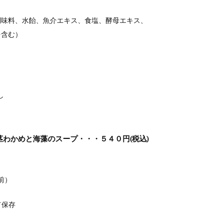
調味料、水飴、魚介エキス、食塩、酵母エキス、
を含む）
し
わかめと海藻のスープ・・・５４０円(税込)
人前）
て保存