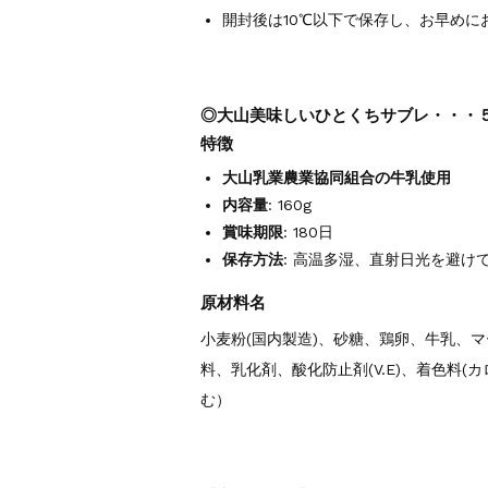
開封後は10℃以下で保存し、お早めに
◎大山美味しいひとくちサブレ・・・５
特徴
大山乳業農業協同組合の牛乳使用
内容量
: 160g
賞味期限
: 180日
保存方法
: 高温多湿、直射日光を避け
原材料名
小麦粉(国内製造)、砂糖、鶏卵、牛乳、
料、乳化剤、酸化防止剤(V.E)、着色料
む）