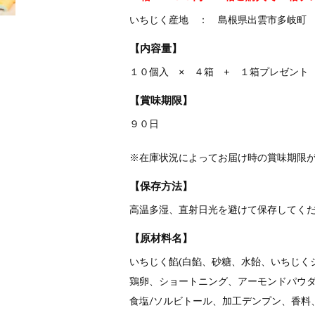
いちじく産地 ： 島根県出雲市多岐町
【内容量】
１０個入 × ４箱 + １箱プレゼント
【賞味期限】
９０日
※在庫状況によってお届け時の賞味期限
【保存方法】
高温多湿、直射日光を避けて保存してく
【原材料名】
いちじく餡(白餡、砂糖、水飴、いちじくジ
鶏卵、ショートニング、アーモンドパウ
食塩/ソルビトール、加工デンプン、香料、