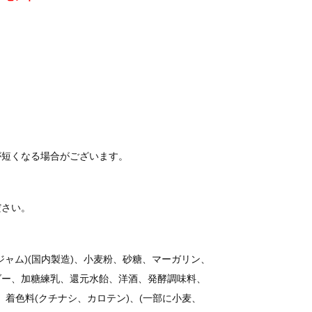
が短くなる場合がございます。
ださい。
ャム)(国内製造)、小麦粉、砂糖、マーガリン、
ダー、加糖練乳、還元水飴、洋酒、発酵調味料、
着色料(クチナシ、カロテン)、(一部に小麦、