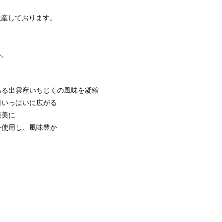
生産しております。
い。
ある出雲産いちじくの風味を凝縮
口いっぱいに広がる
褒美に
を使用し、風味豊か