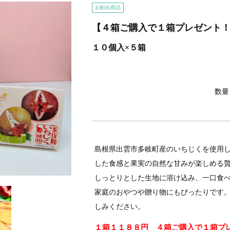
お勧め商品
【４箱ご購入で１箱プレゼント
１０個入×５箱
数量
島根県出雲市多岐町産のいちじくを使用
した食感と果実の自然な甘みが楽しめる
しっとりとした生地に溶け込み、一口食べ
家庭のおやつや贈り物にもぴったりです
しみください。
１箱１１８８円 ４箱ご購入で１箱プ