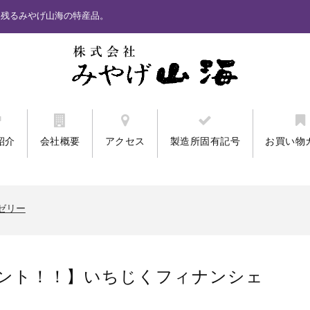
に残るみやげ山海の特産品。
紹介
会社概要
アクセス
製造所固有記号
お買い物
ません。「カード番号再入力」と表示されるお客様。
ワクプリントクッキー
ゼリー
ません。「カード番号再入力」と表示されるお客様。
ワクプリントクッキー
ント！！】いちじくフィナンシェ
ゼリー
ません。「カード番号再入力」と表示されるお客様。