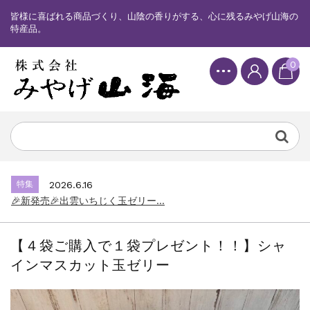
皆様に喜ばれる商品づくり、山陰の香りがする、心に残るみやげ山海の
特産品。
0
特集
2025.6.16
カード情報が適切ではありません。「カード...
特集
2026.7.17
🎉新発売🎉しまねっこドキワクプリントクッ...
特集
2026.6.16
🎉新発売🎉出雲いちじく玉ゼリー...
特集
2025.6.16
カード情報が適切ではありません。「カード...
【４袋ご購入で１袋プレゼント！！】シャ
特集
2026.7.17
インマスカット玉ゼリー
🎉新発売🎉しまねっこドキワクプリントクッ...
特集
2026.6.16
🎉新発売🎉出雲いちじく玉ゼリー...