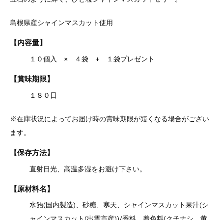
島根県産シャインマスカット使用
【内容量】
１０個入 × ４袋 + １袋プレゼント
【賞味期限】
１８０日
※在庫状況によってお届け時の賞味期限が短くなる場合がござい
ます。
【保存方法】
直射日光、高温多湿をお避け下さい。
【原材料名】
水飴(国内製造)、砂糖、寒天、シャインマスカット果汁(シ
ャインマスカット(出雲市産))/香料、着色料(クチナシ、黄