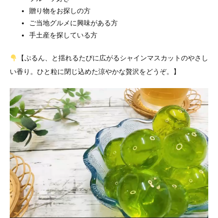
贈り物をお探しの方
ご当地グルメに興味がある方
手土産を探している方
【ぷるん、と揺れるたびに広がるシャインマスカットのやさし
い香り。ひと粒に閉じ込めた涼やかな贅沢をどうぞ。】
動
画
プ
レ
ー
ヤ
ー