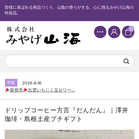
皆様に喜ばれる商品づくり、山陰の香りがする、心に残るみやげ山海の
特産品。
0
特集
2025.6.16
カード情報が適切ではありません。「カード...
特集
2026.7.17
新発売
しまねっこドキワクプリントクッ...
特集
2026.6.16
新発売
出雲いちじく玉ゼリー...
特集
2025.6.16
カード情報が適切ではありません。「カード...
ドリップコーヒー方言『だんだん』｜澤井
特集
2026.7.17
珈琲・島根土産プチギフト
新発売
しまねっこドキワクプリントクッ...
特集
2026.6.16
新発売
出雲いちじく玉ゼリー...