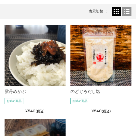
特集
2025.6.16
カード情報が適切ではありません。「カード...
表示切替
雲丹めかぶ
のどぐろだし塩
お勧め商品
お勧め商品
¥540
¥540
(税込)
(税込)