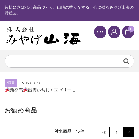
皆様に喜ばれる商品づくり、山陰の香りがする、心に残るみやげ山海の
特産品。
0
特集
2025.6.16
カード情報が適切ではありません。「カード...
特集
2026.7.17
新発売
しまねっこドキワクプリントクッ...
特集
2026.6.16
新発売
出雲いちじく玉ゼリー...
特集
2025.6.16
カード情報が適切ではありません。「カード...
お勧め商品
特集
2026.7.17
新発売
しまねっこドキワクプリントクッ...
特集
2026.6.16
対象商品：15件
2
≪
1
新発売
出雲いちじく玉ゼリー...