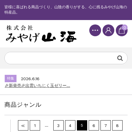
皆様に喜ばれる商品づくり、山陰の香りがする、心に残るみやげ山海の
特産品。
0
特集
2025.6.16
カード情報が適切ではありません。「カード...
特集
2026.7.17
🎉新発売🎉しまねっこドキワクプリントクッ...
特集
2026.6.16
🎉新発売🎉出雲いちじく玉ゼリー...
特集
2025.6.16
カード情報が適切ではありません。「カード...
商品ジャンル
特集
2026.7.17
🎉新発売🎉しまねっこドキワクプリントクッ...
特集
2026.6.16
…
5
≪
1
3
4
6
7
8
🎉新発売🎉出雲いちじく玉ゼリー...