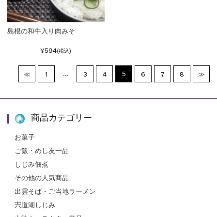
島根の和牛入り肉みそ
¥594
(税込)
…
5
≪
1
3
4
6
7
8
≫
商品カテゴリー
お菓子
ご飯・めし友一品
しじみ佃煮
その他の人気商品
出雲そば・ご当地ラーメン
宍道湖しじみ