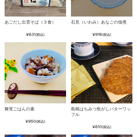
あごだし出雲そば（３食）
石見（いわみ）あなごの佃煮
¥831
¥918
(税込)
(税込)
舞茸ごはんの素
島根はちみつ焦がしバターワッ
フル
¥950
(税込)
¥810
(税込)