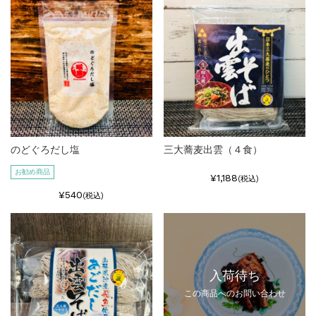
のどぐろだし塩
三大蕎麦出雲（４食）
お勧め商品
¥1,188
(税込)
¥540
(税込)
入荷待ち
この商品へのお問い合わせ