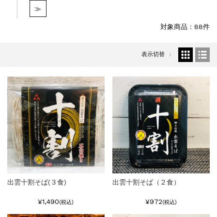
特集
2025.6.16
≫
カード情報が適切ではありません。「カード...
対象商品：88件
表示切替
出雲十割そば(３食)
出雲十割そば（２食）
¥1,490
¥972
(税込)
(税込)