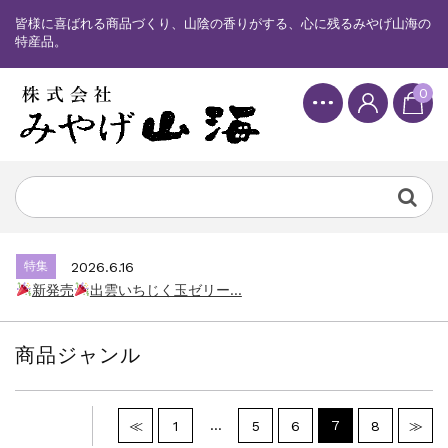
皆様に喜ばれる商品づくり、山陰の香りがする、心に残るみやげ山海の
特産品。
0
特集
2025.6.16
カード情報が適切ではありません。「カード...
特集
2026.7.17
新発売
しまねっこドキワクプリントクッ...
特集
2026.6.16
新発売
出雲いちじく玉ゼリー...
特集
2025.6.16
カード情報が適切ではありません。「カード...
商品ジャンル
特集
2026.7.17
新発売
しまねっこドキワクプリントクッ...
特集
2026.6.16
…
7
≪
1
5
6
8
≫
新発売
出雲いちじく玉ゼリー...