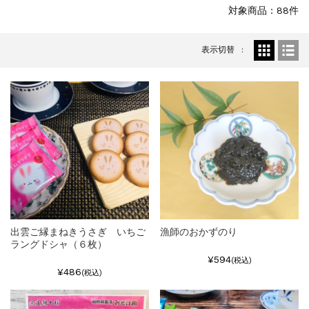
特集
2025.6.16
対象商品：88件
カード情報が適切ではありません。「カード...
表示切替
出雲ご縁まねきうさぎ いちご
漁師のおかずのり
ラングドシャ（６枚）
¥594
(税込)
¥486
(税込)