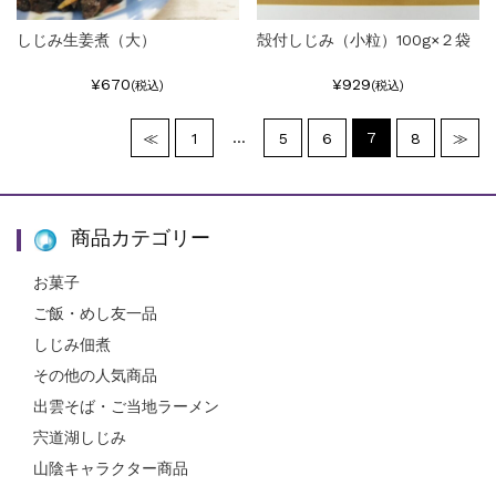
しじみ生姜煮（大）
殻付しじみ（小粒）100g×２袋
¥670
¥929
(税込)
(税込)
…
7
≪
1
5
6
8
≫
商品カテゴリー
お菓子
ご飯・めし友一品
しじみ佃煮
その他の人気商品
出雲そば・ご当地ラーメン
宍道湖しじみ
山陰キャラクター商品