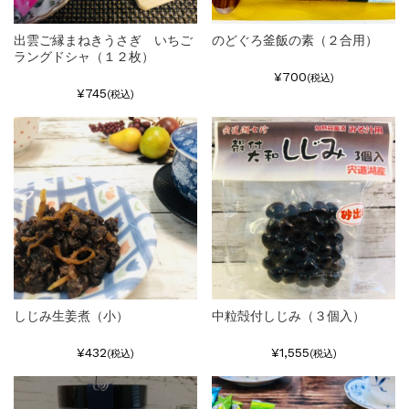
出雲ご縁まねきうさぎ いちご
のどぐろ釜飯の素（２合用）
ラングドシャ（１２枚）
¥700
(税込)
¥745
(税込)
しじみ生姜煮（小）
中粒殻付しじみ（３個入）
¥432
¥1,555
(税込)
(税込)