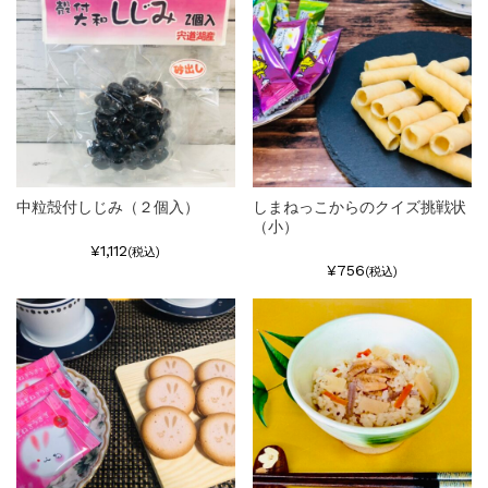
中粒殻付しじみ（２個入）
しまねっこからのクイズ挑戦状
（小）
¥1,112
(税込)
¥756
(税込)