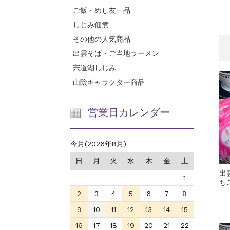
ご飯・めし友一品
しじみ佃煮
その他の人気商品
出雲そば・ご当地ラーメン
宍道湖しじみ
山陰キャラクター商品
営業日カレンダー
今月(2026年8月)
日
月
火
水
木
金
土
出
1
ち
2
3
4
5
6
7
8
9
10
11
12
13
14
15
16
17
18
19
20
21
22