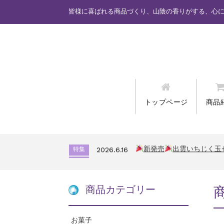
皆様に喜ばれる商品づくり、山陰の香りがする、心
トップページ
商品
カード情報が適切ではあり
特集
2025.6.16
新発売
しまねっこドキ
特集
2026.7.17
新発売
出雲いちじく玉
特集
2026.6.16
カード情報が適切ではあり
特集
2025.6.16
新発売
しまねっこドキ
特集
2026.7.17
新発売
出雲いちじく玉
特集
2026.6.16
商品カテゴリー
カード情報が適切ではあり
特集
2025.6.16
お菓子