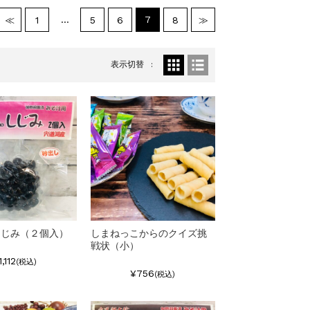
…
7
≪
1
5
6
8
≫
表示切替
しじみ（２個入）
しまねっこからのクイズ挑
戦状（小）
1,112
(税込)
¥756
(税込)