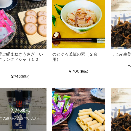
雲ご縁まねきうさぎ い
のどぐろ釜飯の素（２合
しじみ生
ごラングドシャ（１２
用）
）
¥
¥700
(税込)
¥745
(税込)
入荷待ち
この商品へのお問い合わせ