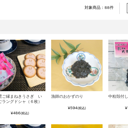
対象商品：88件
雲ご縁まねきうさぎ い
漁師のおかずのり
中粒殻付
ごラングドシャ（６枚）
¥594
¥
(税込)
¥486
(税込)