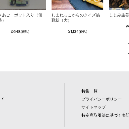
きあご ポット入り（個
しまねっこからのクイズ挑
しじみ生
装）
戦状（大）
¥
¥648
¥1,134
(税込)
(税込)
特集一覧
-9
プライバシーポリシー
サイトマップ
特定商取引法に基づく表