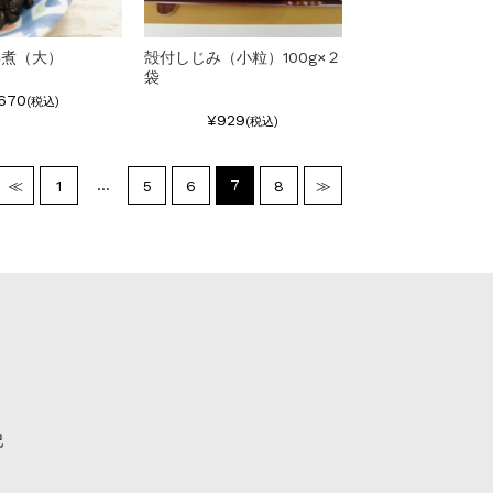
姜煮（大）
殻付しじみ（小粒）100g×２
袋
670
(税込)
¥929
(税込)
…
7
≪
1
5
6
8
≫
記