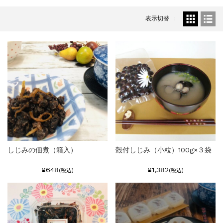
特集
2025.6.16
カード情報が適切ではありません。「カード...
表示切替
しじみの佃煮（箱入）
殻付しじみ（小粒）100g×３袋
¥648
¥1,382
(税込)
(税込)