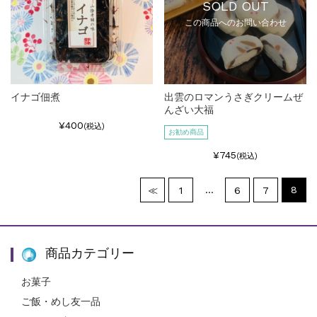
SOLD OUT
この商品へのお問い合わせ
イナゴ佃煮
出雲のロマンうさぎクリームぜ
んざい大福
¥400
(税込)
お勧め商品
¥745
(税込)
…
8
≪
1
6
7
商品カテゴリー
お菓子
ご飯・めし友一品