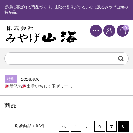
皆様に喜ばれる商品づくり、山陰の香りがする、心に残るみやげ山海の
特産品。
0
特集
2025.6.16
カード情報が適切ではありません。「カード...
特集
2026.7.17
新発売
しまねっこドキワクプリントクッ...
特集
2026.6.16
新発売
出雲いちじく玉ゼリー...
特集
2025.6.16
カード情報が適切ではありません。「カード...
商品
特集
2026.7.17
新発売
しまねっこドキワクプリントクッ...
特集
2026.6.16
対象商品：88件
…
8
≪
1
6
7
新発売
出雲いちじく玉ゼリー...